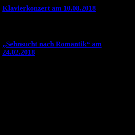
Klavierkonzert am 10.08.2018
On 15 Jun, 2018
„Sehnsucht nach Romantik“ am
24.02.2018
On 6 Feb, 2018
Am Samstag den 24.02.2018 um 17 Uhr findet in der „Unser
Lieben Frauen Kirche“ in Bremen, im Christophorussaal, das Solo-
Klavierkonzert „Sehnsucht nach Romantik“ von Eunmi Kim statt.
Es werden romantische Stücke von Haydn, Chopin, Liszt, Ravel
und Dvarionas gespielt.
Der Eintritt ist frei.