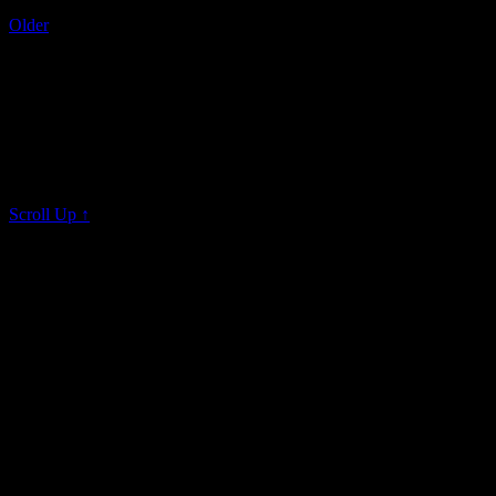
Older
S0817562
On 24 Mai, 2015
All rights reserved © K I M K L A V I E R
Scroll Up ↑