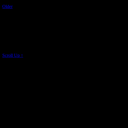
Older
eunmi Kim 10.20.2015
On 8 Aug, 2015
All rights reserved © K I M K L A V I E R
Scroll Up ↑