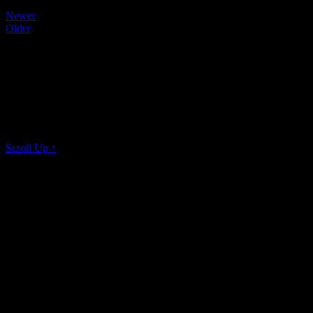
Newer
Older
Konzert Horner Kirche -14.09.2024
On 16 Aug, 2024
All rights reserved © K I M K L A V I E R
Scroll Up ↑